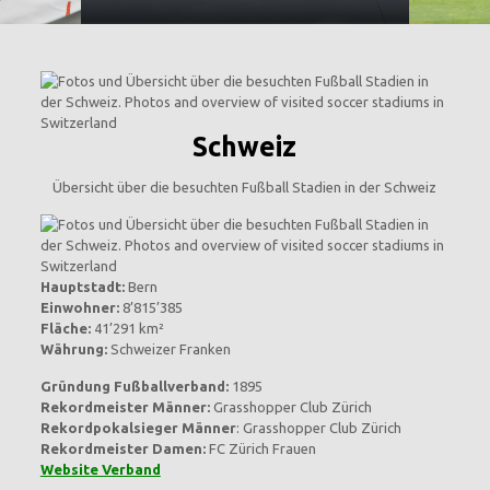
Schweiz
Übersicht über die besuchten Fußball Stadien in der Schweiz
Hauptstadt:
Bern
Einwohner:
8’815’385
Fläche:
41’291 km²
Währung:
Schweizer Franken
Gründung Fußballverband:
1895
Rekordmeister Männer:
Grasshopper Club Zürich
Rekordpokalsieger Männer
: Grasshopper Club Zürich
Rekordmeister Damen:
FC Zürich Frauen
Website Verband