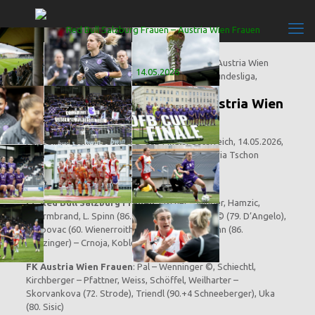
Red Bull Salzburg Frauen – Austria Wien
Frauen 0:1 (0:0)
Fußball, Frauen, Frauen ÖFB-Cup Finale, Österreich, 14.05.2026,
Sportclub-Platz, Wien, 4.600 Zuschauer, SR Olivia Tschon
Tore
: 0:1 Katharina Schiechtl (58.)
FC Red Bull Salzburg Frauen:
Fischer – Illinger, Hamzic,
Schirmbrand, L. Spinn (86. Pamminger) – Orkic © (79. D’Angelo),
Grabovac (60. Wienerroither), Grünwald, G. Spinn (86.
Gierzinger) – Crnoja, Kobler (79. Krassnig)
FK Austria Wien Frauen
: Pal – Wenninger ©, Schiechtl,
Kirchberger – Pfattner, Weiss, Schöffel, Weilharter –
Skorvankova (72. Strode), Triendl (90.+4 Schneeberger), Uka
(80. Sisic)