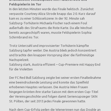
Feldspielerin im Tor
In den letzten Minuten wurde das Finale hektisch. Zunächst
verpasste Courtney Aliza Strode knapp das 2:0. Kurz darauf
kam es zu einer Schlüsselszene: In der 92. Minute sah
Salzburg‑Torhüterin Michaela Fischer nach einem Foul
außerhalb des Strafraums die Rote Karte. Da alle Wechsel
bereits ausgeschöpft waren, musste Feldspielerin Sophia
Schirmbrand ins Tor.
Trotz Unterzahl und improvisierter Torhüterin kämpfte
Salzburg tapfer weiter. Die Austria blieb jedoch konzentriert
und brachte den knappen Vorsprung über die fünfminütige
Nachspielzeit.
Salzburg stark, Austria effizient – Cup‑Premiere mit Happy End
für die Violetten
Der FC Red Bull Salzburg zeigte bei seiner ersten Finalteilnahme
eine beeindruckende Leistung und konnte das Spielfeld
erhobenen Hauptes verlassen. Die Austria Wien Frauen
hingegen krönten ihre starke Saison mit dem ersten Cup‑Titel
der Vereinsgeschichte und folgen damit Seriencupsieger SKN
St. Pölten, der seit 2013 jedes Finale gewonnen hatte.
Nach dem Cup‑Erfolg peilen die Wienerinnen nun das Double an