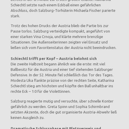
Schiechtl setzte nach einem Eckball einen gefährlichen
Abschluss, doch Salzburg‑Torhüterin Michaela Fischer parierte
stark.
Trotz des hohen Drucks der Austria blieb die Partie bis zur
Pause torlos. Salzburg verteidigte kompakt, angeführt von
einer starken Vina Crnoja, und klärte mehrere brenzlige
Situationen. Die Außenseiterinnen zeigten viel Einsatz und
ließen sich vom Favoritenstatus der Austria nicht beeindrucken.
Schiechtl trifft per Kopf – Austria belohnt sich
Die zweite Halbzeit begann ähnlich wie die erste: mit viel
Ballbesitz für die Austria und einer tief stehenden Salzburger
Defensive. In der 52. Minute fiel schließlich das Tor des Tages.
Modesta Uka flankte präzise von der rechten Seite, Katharina
Schiechtl stieg am höchsten und köpfte den Ball unhaltbar ins
rechte Eck – 1:0 für die Violettinnen.
Salzburg reagierte mutig und versuchte, über schnelle Konter
gefährlich zu werden. Greta Spinn und Sophia Schirmbrand
setzten Akzente, doch die gut organisierte Austria‑Abwehr ließ
keinen Ausgleich zu.
Dramatische Schlussphase mit Platzverweis und