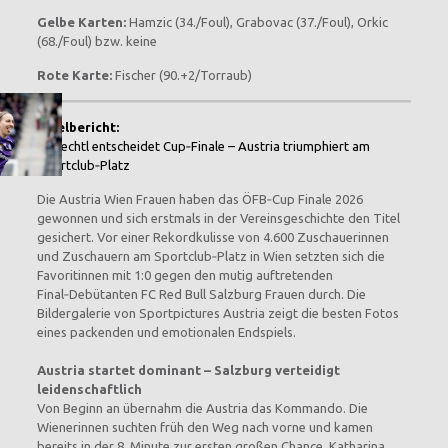
Gelbe Karten:
Hamzic (34./Foul), Grabovac (37./Foul), Orkic
(68./Foul) bzw. keine
Rote Karte:
Fischer (90.+2/Torraub)
Spielbericht:
Schiechtl entscheidet Cup‑Finale – Austria triumphiert am
Sportclub‑Platz
Die Austria Wien Frauen haben das ÖFB‑Cup Finale 2026
gewonnen und sich erstmals in der Vereinsgeschichte den Titel
gesichert. Vor einer Rekordkulisse von 4.600 Zuschauerinnen
und Zuschauern am Sportclub‑Platz in Wien setzten sich die
Favoritinnen mit 1:0 gegen den mutig auftretenden
Final‑Debütanten FC Red Bull Salzburg Frauen durch. Die
Bildergalerie von Sportpictures Austria zeigt die besten Fotos
eines packenden und emotionalen Endspiels.
Austria startet dominant – Salzburg verteidigt
leidenschaftlich
Von Beginn an übernahm die Austria das Kommando. Die
Wienerinnen suchten früh den Weg nach vorne und kamen
bereits in der 8. Minute zur ersten großen Chance. Katharina