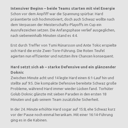
Intensiver Beginn – beide Teams starten mit viel Energie
Schon vor dem Anpfiff war die Spannung spürbar. Hard
präsentierte sich hochmotiviert, doch auch Schwaz wollte nach
dem Verpassen der Meisterschafts‑Playoffs im Cup ein
Ausrufezeichen setzen. Die Anfangsphase verlief ausgeglichen,
nach siebeneinhalb Minuten stand es 4:4.
Erst durch Treffer von Tumi Rúnarsson und Ante Tokic erspielte
sich Hard die erste Zwei‑Tore‑Führung. Die Roten Teufel
agierten nun effizienter und nutzten ihre Chancen konsequent.
Hard setzt sich ab – starke Defensive und ein glänzender
Doknic
Zwischen Minute acht und 14 legte Hard einen 6:1‑Lauf hin und
stellte auf 9:5. Die kompakte Defensive bereitete Schwaz große
Probleme, während Hard immer wieder Lücken fand. Torhüter
Golub Doknic glänzte mit sieben Paraden in den ersten 18
Minuten und gab seinem Team zusätzliche Sicherheit.
In der 24. Minute erhöhte Hard sogar auf 15:8, ehe Schwaz kurz
vor der Pause noch einmal herankam. Mit einer 16:14‑Führung
ging es in die Kabinen.