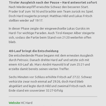
Tiroler Ausgleich nach der Pause – Hard antwortet sofort
Nach Wiederanpfiff erwischte Schwaz den besseren Start.
Prader traf zum 16:16 und brachte sein Team zurück ins Spiel.
Doch Hard reagierte prompt: Matthias Hild und Lukas Fritsch
stellten wieder auf 19:17.
In dieser Phase zeigte der eingewechselte Lukas Gurskis im
Hard‑Tor wichtige Paraden. Auch Tirol‑Keeper Alber steigerte
sich, sodass die Partie beim Stand von 21:20 weiterhin offen
blieb.
4:0‑Lauf bringt die Entscheidung
Die entscheidende Phase begann mit dem erneuten Ausgleich
durch Petrusic. Danach drehte Hard auf und setzte sich mit
einem 4:0‑Lauf ab. Marc‑André Haunold traf zum 25:21 und
erzielte damit bereits seinen vierten Treffer.
Sechs Minuten vor Schluss erhöhte Fritsch auf 27:22. Schwaz
verkürzte zwar noch einmal auf 29:26, doch Hard blieb
abgeklärt und legte durch Hild und zweimal Fritsch nach. Am
Ende stand ein souveräner 32:27‑Erfolg
Website
HC Hard