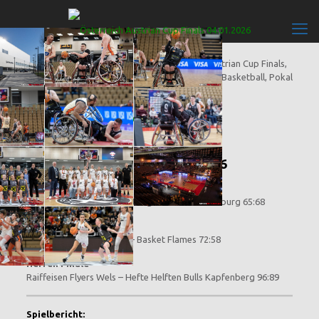
Inhaltsverzeichnis
Austrian Cup Finals 04.01.2026
Austrian Cup Finals 04.01.2026
Rollstuhl Finale
8TF FlinkStones Graz – Sitting Bulls Klosterneuburg 65:68
Damen Finale
Duchess Klosterneuburg – Basket Flames 72:58
Herren Finale
Raiffeisen Flyers Wels – Hefte Helften Bulls Kapfenberg 96:89
Spielbericht: