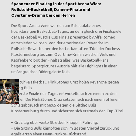
Spannender Finaltag in der Sport Arena Wien:
Rollstuhl‑Basketball, Damen‑Finale und
Overtime‑Drama bei den Herren
Die Sport Arena Wien wurde zum Schauplatz eines
hochklassigen Basketball‑Tages, an dem gleich drei Finalspiele
der Basketball Austria Cup Finals presented by Alfa Romeo
entschieden wurden. Von der emotionalen Revanche im
Rollstuhl‑Bewerb über den hart erkämpften Titel der Duchess
Klosterneuburg bis zum Overtime‑Krimi zwischen Wels und
Kapfenberg bot der Finaltag alles, was Basketball‑Fans
begeistert. Sportpictures Austria hält alle Highlights in einer
umfangreichen Bildergalerie fest.
Rollstuhl‑Basketball: FlinkStones Graz holen Revanche gegen
Sitting Bulls
Das erste Finale des Tages entwickelte sich zu einem echten
Thriller. Die FlinkStones Graz setzten sich nach einem offenen
Schlagabtausch mit 68:65 gegen die Sitting Bulls
Klosterneuburg durch und sicherten sich erstmals den Cup‑Titel.
– Graz lag über weite Strecken knapp in Führung.
– Die Sitting Bulls kämpften sich im letzten Viertel zurück und
egalisierten einen Neun‑Punkte‑Rückstand.