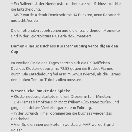
– Ein Ballverlust der Niederösterreicher kurz vor Schluss brachte
die Entscheidung.
– MVP wurde Ademir Demirovic mit 14 Punkten, neun Rebounds
und acht Assists.
Die emotionalen Jubelszenen und die entscheidenden Momente
sind in der Sportpictures‑Galerie dokumentiert.
Damen‑Finale: Duchess Klosterneuburg verteidigen den
Cup
Im zweiten Finale des Tages setzten sich die BK Raiffeisen
Duchess Klosterneuburg mit 72:58 gegen die Basket Flames
durch. Die Entscheidung fiel erst im Schlussviertel, als die Flames
dem hohen Tempo Tribut zollen mussten.
Wesentliche Punkte des Spiels:
– Klosterneuburg startete mit fünf Dreiern in fünf Minuten.
– Die Flames kämpften sich trotz frühem Rückstand zurück und
gingen im dritten Viertel sogar kurz in Führung.
– In der „Crunch Time“ dominierten die Duchess wieder das
Geschehen.
– Vier Spielerinnen punkteten zweistellig, MVP wurde Sigrid
Koizar.