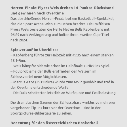
Herren‑Finale: Flyers Wels drehen 14‑Punkte‑Rückstand
und gewinnen nach Overtime
Das abschließende Herren‑Finale bot ein Basketball‑Spektakel,
das die Sport Arena Wien zum Beben brachte. Die Raiffeisen
Flyers Wels besiegten die Hefte Helfen Bulls Kapfenberg mit
96:89 nach Verlängerung und holten ihren zweiten Cup‑Titel
nach 2024.
Spielverlauf im Überblick:
– Kapfenberg führte zur Halbzeit mit 49:35 nach einem starken
18:1‑Run.
– Wels kämpfte sich wie schon im Halbfinale zurück ins Spiel.
– Foulprobleme der Bulls eröffneten den Welsern im
Schlussviertel neue Möglichkeiten.
– Marcus Azor (29 Punkte) wurde zum MVP gewählt und traf in
der Overtime entscheidende Würfe.
– Die Bulls scheiterten letztlich an Wurfquote und Foulbelastung.
Die dramatischen Szenen der Schlussphase – inklusive mehrerer
vergebener Tip‑Ins kurz vor der Overtime – sind in der
Sportpictures‑Bildergalerie zu sehen.
Bedeutung für den österreichischen Basketball