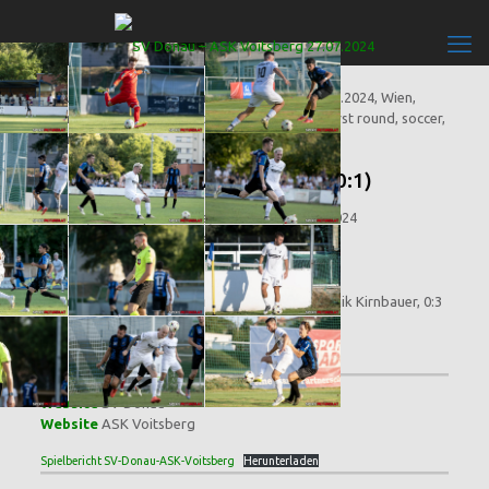
SV Donau – ASK Voitsberg 0:3 (0:1)
Fußball, ÖFB-Cup 1. Runde, Österreich, 27.07.2024
Wien, Sportplatz SV Donau, 150 Zuschauer
Tore:
0:1 (8.) Furkan Sezen (ET), 0:2 (77.) Dominik Kirnbauer, 0:3
(86.) Maximilian Suppan
Website
SV Donau
Website
ASK Voitsberg
Spielbericht SV-Donau-ASK-Voitsberg
Herunterladen