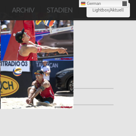
German
ARCHIV
STADIEN
Lightbox/Aktuell