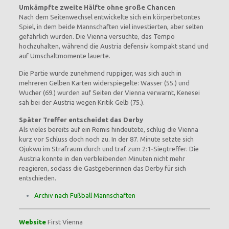
Umkämpfte zweite Hälfte ohne große Chancen
Nach dem Seitenwechsel entwickelte sich ein körperbetontes
Spiel, in dem beide Mannschaften viel investierten, aber selten
gefährlich wurden. Die Vienna versuchte, das Tempo
hochzuhalten, während die Austria defensiv kompakt stand und
auf Umschaltmomente lauerte.
Die Partie wurde zunehmend ruppiger, was sich auch in
mehreren Gelben Karten widerspiegelte: Wasser (55.) und
Wucher (69.) wurden auf Seiten der Vienna verwarnt, Kenesei
sah bei der Austria wegen Kritik Gelb (75.).
Später Treffer entscheidet das Derby
Als vieles bereits auf ein Remis hindeutete, schlug die Vienna
kurz vor Schluss doch noch zu. In der 87. Minute setzte sich
Ojukwu im Strafraum durch und traf zum 2:1‑Siegtreffer. Die
Austria konnte in den verbleibenden Minuten nicht mehr
reagieren, sodass die Gastgeberinnen das Derby für sich
entschieden.
Archiv nach Fußball Mannschaften
Website
First Vienna