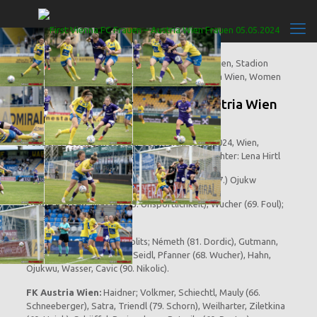
First Vienna FC Frauen – FK Austria Wien
Frauen 2:1(1:1)
Fußball, Frauen Bundesliga, Österreich, 05.05.2024, Wien,
Stadion Hohe Warte, 843 Zuschauer, Schiedsrichter: Lena Hirtl
Tore: 1:0 (12.) Németh, 1:1 (16.) Schiechtl, 2:1 (87.) Ojukw
Gelbe Karten:
Wasser (55. Unsportlichkeit), Wucher (69. Foul);
Kenesei (75. Kritik).
First Vienna FC 1894:
Piplits; Németh (81. Dordic), Gutmann,
Kovar, Mädl (68. Höcherl), Seidl, Pfanner (68. Wucher), Hahn,
Ojukwu, Wasser, Cavic (90. Nikolic).
FK Austria Wien:
Haidner; Volkmer, Schiechtl, Mauly (66.
Schneeberger), Satra, Triendl (79. Schorn), Weilharter, Ziletkina