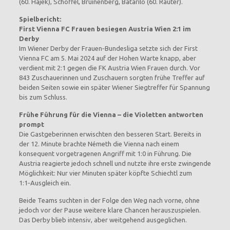
(60. Hajek), Schöffel, Bruinenberg, Batarilo (60. Rauter).
Spielbericht:
First Vienna FC Frauen besiegen Austria Wien 2:1 im
Derby
Im Wiener Derby der Frauen‑Bundesliga setzte sich der First
Vienna FC am 5. Mai 2024 auf der Hohen Warte knapp, aber
verdient mit 2:1 gegen die FK Austria Wien Frauen durch. Vor
843 Zuschauerinnen und Zuschauern sorgten frühe Treffer auf
beiden Seiten sowie ein später Wiener Siegtreffer für Spannung
bis zum Schluss.
Frühe Führung für die Vienna – die Violetten antworten
prompt
Die Gastgeberinnen erwischten den besseren Start. Bereits in
der 12. Minute brachte Németh die Vienna nach einem
konsequent vorgetragenen Angriff mit 1:0 in Führung. Die
Austria reagierte jedoch schnell und nutzte ihre erste zwingende
Möglichkeit: Nur vier Minuten später köpfte Schiechtl zum
1:1‑Ausgleich ein.
Beide Teams suchten in der Folge den Weg nach vorne, ohne
jedoch vor der Pause weitere klare Chancen herauszuspielen.
Das Derby blieb intensiv, aber weitgehend ausgeglichen.