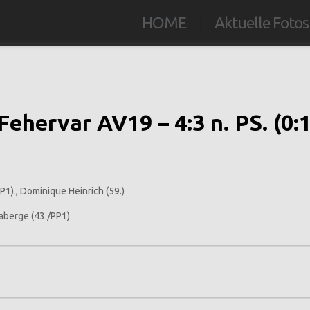
HOME
Aktuelle Fotos
hervar AV19 – 4:3 n. PS. (0:1, 1
P1)., Dominique Heinrich (59.)
Laberge (43./PP1)