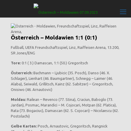
Österreich – Moldawien 1:1 (0:1)
Fußball, UEFA Freundschaftsspiel, Linz, Raiffeisen Arena, 13.200,
SR Jones/ENG
Tore:
0:1 ( 3.) Damascan, 1:1 (50.) Gregoritsch
Österreich:
Bachmann – Ljubicic (35. Posch), Danso (46. X.
Schlager), Lienhart (46. Baumgartner), Schnegg – Laimer (46.
Alaba), Seiwald, Grillitsch, Kainz (62. Sabitzer) – Gregoritsch,
Onisiwo (46. Arnautovic)
Moldau:
Railean – Revenco (77. Stina), Craciun, Baboglo (73.
Jardan), Posmac, Marandici – M. Cojocari, Motpan (62. Platica),
Rata (73. Bogaciuc), Damascan (62. S. Cojocari) – Nicolaescu (62.
Postolachi)
Gelbe Karten:
Posch, Arnautovic, Gregoritsch, Rangnick