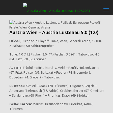
Austria Wien – Austria Lustenau 5:0 (1:0)
Fußball, Europacup Playoff Finale, Wien, Generali Arena, 12.084
Zuschauer, SR Schüttengruber
Tore:
1:0 (19.) Fischer, 2:0 (47.) Fischer, 3:0 (61.) Tabakovic, 4:0
(84.) Fitz, 5:0 (86.) Gruber
Austria:
Früchtl – Mühl, Martins, Meisl – Ranftl, Holland, Jukic
(67. Fitz), Polster (67. Baltaxa) – Fischer (74. Braunöder),
Dovedan (74. Gruber) – Tabakovic
Lustenau
: Schierl – Maak (78. Türkmen), Hugonet, Grujcic –
Anderson, Tiefenbach (57. Adriel), Grabher, Berger (57. Gmeiner)
– Surdanovic (68. Rhein) – Fridrikas, Diaby (69. Motika)
Gelbe Karten:
Martins, Braunöder bzw. Fridrikas, Adriel,
Türkmen