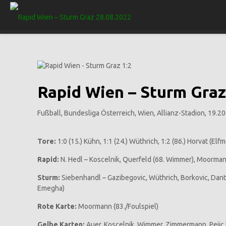
Rapid Wien – Sturm Graz 
Fußball, Bundesliga Österreich, Wien, Allianz-Stadion, 19.2
Tore:
1:0 (15.) Kühn, 1:1 (24.) Wüthrich, 1:2 (86.) Horvat (Elf
Rapid:
N. Hedl – Koscelnik, Querfeld (68. Wimmer), Moormann,
Sturm:
Siebenhandl – Gazibegovic, Wüthrich, Borkovic, Dante (
Emegha)
Rote Karte:
Moormann (83./Foulspiel)
Gelbe Karten:
Auer, Koscelnik, Wimmer, Zimmermann, Pejic 