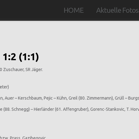
HOME
Aktuelle Fotos
1:2 (1:1)
00 Zuschauer, SR Jäger.
meter)
 Auer – Kerschbaum, Pejic – Kühn, Greil (80. Zimmermann), Grüll – Burgsta
88. Schnegg) – Hierländer (61. Affengruber), Gorenc-Stankovic, T. Horvat, 
bzw. Prass, Gazibegovic