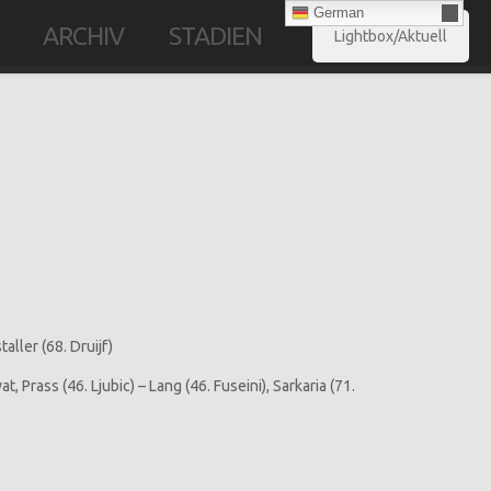
German
ARCHIV
STADIEN
Lightbox/Aktuell
ller (68. Druijf)
Prass (46. Ljubic) – Lang (46. Fuseini), Sarkaria (71.