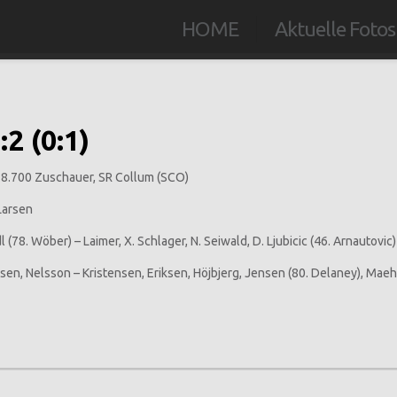
HOME
Aktuelle Fotos
2 (0:1)
 18.700 Zuschauer, SR Collum (SCO)
 Larsen
 (78. Wöber) – Laimer, X. Schlager, N. Seiwald, D. Ljubicic (46. Arnautovic
en, Nelsson – Kristensen, Eriksen, Höjbjerg, Jensen (80. Delaney), Maehl