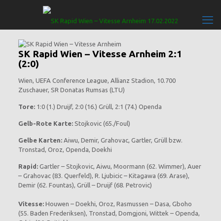
SK Rapid Wien – Vitesse Arnheim 2:1
(2:0)
Wien, UEFA Conference League, Allianz Stadion, 10.700
Zuschauer, SR Donatas Rumsas (LTU)
Tore:
1:0 (1.) Druijf, 2:0 (16.) Grüll, 2:1 (74.) Openda
Gelb-Rote Karte:
Stojkovic (65./Foul)
Gelbe Karten:
Aiwu, Demir, Grahovac, Gartler, Grüll bzw.
Tronstad, Oroz, Openda, Doekhi
Rapid:
Gartler – Stojkovic, Aiwu, Moormann (62. Wimmer), Auer
– Grahovac (83. Querfeld), R. Ljubicic – Kitagawa (69. Arase),
Demir (62. Fountas), Grüll – Druijf (68. Petrovic)
Vitesse:
Houwen – Doekhi, Oroz, Rasmussen – Dasa, Gboho
(55. Baden Frederiksen), Tronstad, Domgjoni, Wittek – Openda,