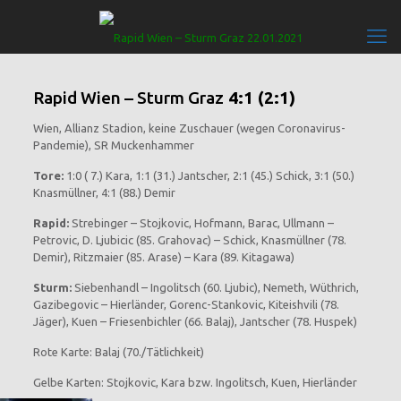
Rapid Wien – Sturm Graz
4:1 (2:1)
Wien, Allianz Stadion, keine Zuschauer (wegen Coronavirus-
Pandemie), SR Muckenhammer
Tore:
1:0 ( 7.) Kara, 1:1 (31.) Jantscher, 2:1 (45.) Schick, 3:1 (50.)
Knasmüllner, 4:1 (88.) Demir
Rapid:
Strebinger – Stojkovic, Hofmann, Barac, Ullmann –
Petrovic, D. Ljubicic (85. Grahovac) – Schick, Knasmüllner (78.
Demir), Ritzmaier (85. Arase) – Kara (89. Kitagawa)
Sturm:
Siebenhandl – Ingolitsch (60. Ljubic), Nemeth, Wüthrich,
Gazibegovic – Hierländer, Gorenc-Stankovic, Kiteishvili (78.
Jäger), Kuen – Friesenbichler (66. Balaj), Jantscher (78. Huspek)
Rote Karte: Balaj (70./Tätlichkeit)
Gelbe Karten: Stojkovic, Kara bzw. Ingolitsch, Kuen, Hierländer