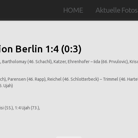
HOME
Aktuelle Fotos
ion Berlin 1:4 (0:3)
k, Bartholomay (46. Schachl), Katzer, Ehrenhofer – Iida (66. Prvulovic), Kris
drich), Parensen (46. Rapp), Reichel (46. Schlotterbeck) – Trimmel (46. Har
6. Ujah)
si (55.), 1:4 Ujah (73.),