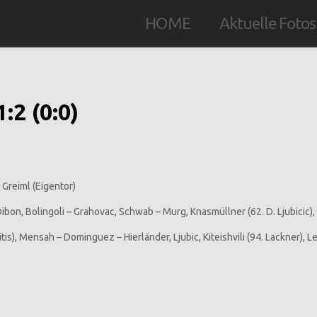
HOME
Aktuelle Fotos
:2 (0:0)
) Greiml (Eigentor)
Dibon, Bolingoli – Grahovac, Schwab – Murg, Knasmüllner (62. D. Ljubicic),
s), Mensah – Dominguez – Hierländer, Ljubic, Kiteishvili (94. Lackner), L