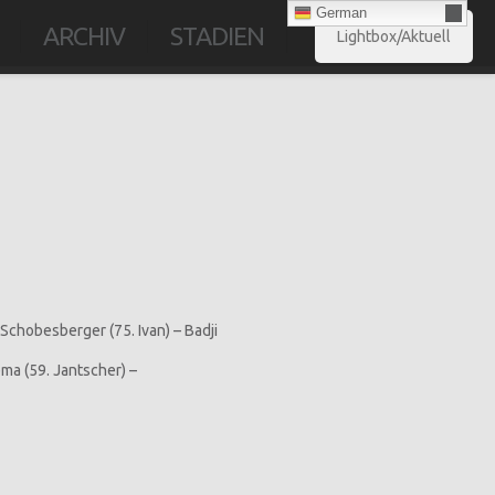
German
ARCHIV
STADIEN
Lightbox/Aktuell
 Schobesberger (75. Ivan) – Badji
ema (59. Jantscher) –