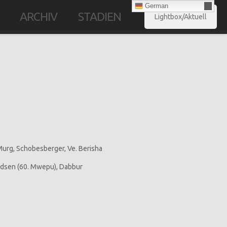
German
ARCHIV
STADIEN
Lightbox/Aktuell
 Murg, Schobesberger, Ve. Berisha
randsen (60. Mwepu), Dabbur