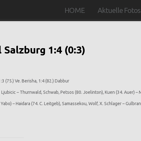
HOME
Aktuelle Fotos
 Salzburg 1:4 (0:3)
1:3 (75.) Ve. Berisha, 1:4 (82.) Dabbur
 Ljubicic – Thurnwald, Schwab, Petsos (80. Joelinton), Kuen (34. Auer) –
 Yabo) – Haidara (74. C. Leitgeb), Samassekou, Wolf, X. Schlager – Gulb