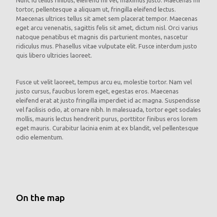
Nunc id tellus finibus, eleifend mi vel, maximus justo. Maecenas mi
tortor, pellentesque a aliquam ut, fringilla eleifend lectus.
Maecenas ultrices tellus sit amet sem placerat tempor. Maecenas
eget arcu venenatis, sagittis felis sit amet, dictum nisl. Orci varius
natoque penatibus et magnis dis parturient montes, nascetur
ridiculus mus. Phasellus vitae vulputate elit. Fusce interdum justo
quis libero ultricies laoreet.
Fusce ut velit laoreet, tempus arcu eu, molestie tortor. Nam vel
justo cursus, faucibus lorem eget, egestas eros. Maecenas
eleifend erat at justo fringilla imperdiet id ac magna. Suspendisse
vel facilisis odio, at ornare nibh. In malesuada, tortor eget sodales
mollis, mauris lectus hendrerit purus, porttitor finibus eros lorem
eget mauris. Curabitur lacinia enim at ex blandit, vel pellentesque
odio elementum.
On the map