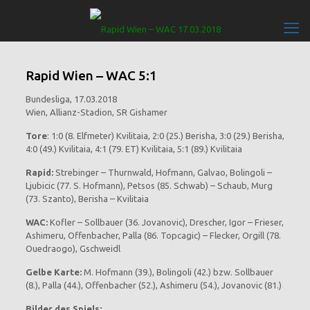
Rapid Wien – WAC 5:1
Bundesliga, 17.03.2018
Wien, Allianz-Stadion, SR Gishamer
Tore
: 1:0 (8. Elfmeter) Kvilitaia, 2:0 (25.) Berisha, 3:0 (29.) Berisha,
4:0 (49.) Kvilitaia, 4:1 (79. ET) Kvilitaia, 5:1 (89.) Kvilitaia
Rapid:
Strebinger – Thurnwald, Hofmann, Galvao, Bolingoli –
Ljubicic (77. S. Hofmann), Petsos (85. Schwab) – Schaub, Murg
(73. Szanto), Berisha – Kvilitaia
WAC:
Kofler – Sollbauer (36. Jovanovic), Drescher, Igor – Frieser,
Ashimeru, Offenbacher, Palla (86. Topcagic) – Flecker, Orgill (78.
Ouedraogo), Gschweidl
Gelbe Karte:
M. Hofmann (39.), Bolingoli (42.) bzw. Sollbauer
(8.), Palla (44.), Offenbacher (52.), Ashimeru (54.), Jovanovic (81.)
Bilder des Spiels: