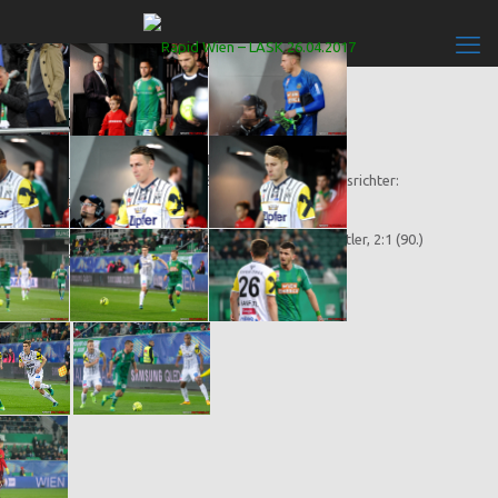
Rapid Wien – LASK 2:1 (0:0)
ÖFB-Cup Halbfinale, 26.04.2017
Wien, Allianz Stadion, 18.200 Zuschauer, Schiedsrichter:
Christopher Jäger
Tore
: 1:0 (76.) Thomas Murg, 1:1 (90.) René Gartler, 2:1 (90.)
Joelinton
Bilder des Spiels: