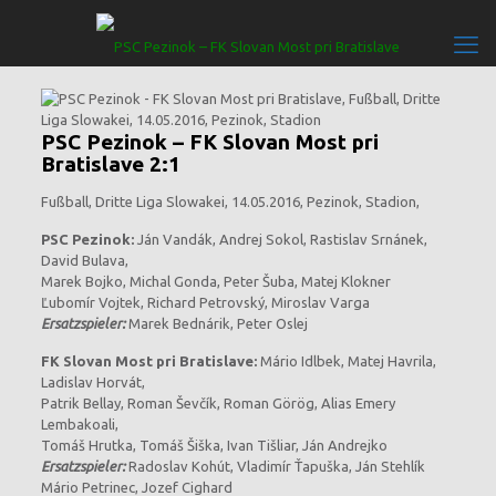
PSC Pezinok – FK Slovan Most pri
Bratislave 2:1
Fußball, Dritte Liga Slowakei, 14.05.2016, Pezinok, Stadion,
PSC Pezinok:
Ján Vandák, Andrej Sokol, Rastislav Srnánek,
David Bulava,
Marek Bojko, Michal Gonda, Peter Šuba, Matej Klokner
Ľubomír Vojtek, Richard Petrovský, Miroslav Varga
Ersatzspieler:
Marek Bednárik, Peter Oslej
FK Slovan Most pri Bratislave:
Mário Idlbek, Matej Havrila,
Ladislav Horvát,
Patrik Bellay, Roman Ševčík, Roman Görög, Alias Emery
Lembakoali,
Tomáš Hrutka, Tomáš Šiška, Ivan Tišliar, Ján Andrejko
Ersatzspieler:
Radoslav Kohút, Vladimír Ťapuška, Ján Stehlík
Mário Petrinec, Jozef Cighard