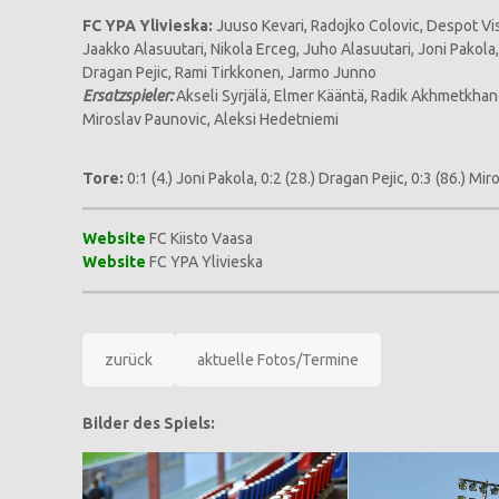
FC YPA Ylivieska:
Juuso Kevari, Radojko Colovic, Despot Vis
Jaakko Alasuutari, Nikola Erceg, Juho Alasuutari, Joni Pakola
Dragan Pejic, Rami Tirkkonen, Jarmo Junno
Ersatzspieler:
Akseli Syrjälä, Elmer Kääntä, Radik Akhmetkha
Miroslav Paunovic, Aleksi Hedetniemi
Tore:
0:1 (4.) Joni Pakola, 0:2 (28.) Dragan Pejic, 0:3 (86.) Mir
Website
FC Kiisto Vaasa
Website
FC YPA Ylivieska
zurück
aktuelle Fotos/Termine
Bilder des Spiels: