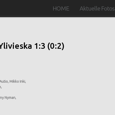
HOME
Aktuelle Fotos
livieska 1:3 (0:2)
utio, Mikko Inki,
n,
nny Nyman,