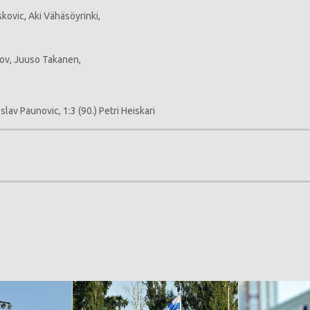
kovic, Aki Vähäsöyrinki,
,
nov, Juuso Takanen,
oslav Paunovic, 1:3 (90.) Petri Heiskari