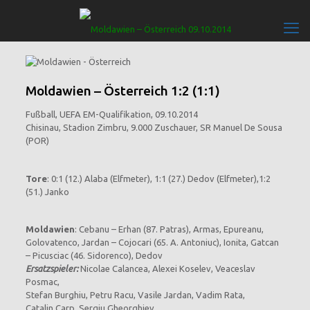
Moldawien – Österreich 1:2 (1:1)
Fußball, UEFA EM-Qualifikation, 09.10.2014
Chisinau, Stadion Zimbru, 9.000 Zuschauer, SR Manuel De Sousa
(POR)
Tore
: 0:1 (12.) Alaba (Elfmeter), 1:1 (27.) Dedov (Elfmeter),1:2
(51.) Janko
Moldawien
: Cebanu – Erhan (87. Patras), Armas, Epureanu,
Golovatenco, Jardan – Cojocari (65. A. Antoniuc), Ionita, Gatcan
– Picusciac (46. Sidorenco), Dedov
Ersatzspieler:
Nicolae Calancea, Alexei Koselev, Veaceslav
Posmac,
Stefan Burghiu, Petru Racu, Vasile Jardan, Vadim Rata,
Catalin Carp, Sergiu Gheorghiev