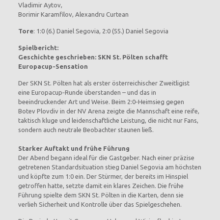
Vladimir Aytov,
Borimir Karamfilov, Alexandru Curtean
Tore
: 1:0 (6.) Daniel Segovia, 2:0 (55.) Daniel Segovia
Spielbericht:
Geschichte geschrieben: SKN St. Pölten schafft
Europacup‑Sensation
Der SKN St. Pölten hat als erster österreichischer Zweitligist
eine Europacup‑Runde überstanden – und das in
beeindruckender Art und Weise. Beim 2:0‑Heimsieg gegen
Botev Plovdiv in der NV Arena zeigte die Mannschaft eine reife,
taktisch kluge und leidenschaftliche Leistung, die nicht nur Fans,
sondern auch neutrale Beobachter staunen ließ.
Starker Auftakt und frühe Führung
Der Abend begann ideal für die Gastgeber. Nach einer präzise
getretenen Standardsituation stieg Daniel Segovia am höchsten
und köpfte zum 1:0 ein. Der Stürmer, der bereits im Hinspiel
getroffen hatte, setzte damit ein klares Zeichen. Die frühe
Führung spielte dem SKN St. Pölten in die Karten, denn sie
verlieh Sicherheit und Kontrolle über das Spielgeschehen.