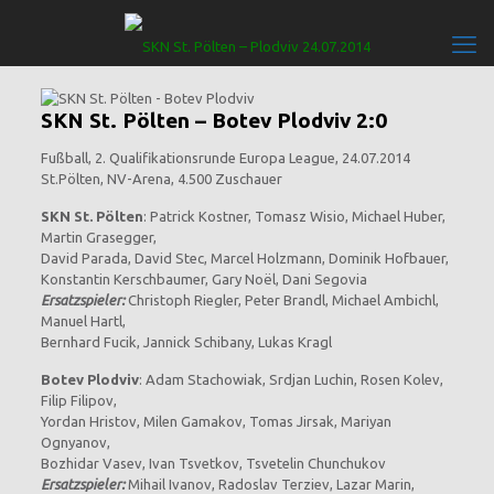
SKN St. Pölten – Botev Plodviv 2:0
Fußball, 2. Qualifikationsrunde Europa League, 24.07.2014
St.Pölten, NV-Arena, 4.500 Zuschauer
SKN St. Pölten
: Patrick Kostner, Tomasz Wisio, Michael Huber,
Martin Grasegger,
David Parada, David Stec, Marcel Holzmann, Dominik Hofbauer,
Konstantin Kerschbaumer, Gary Noël, Dani Segovia
Ersatzspieler:
Christoph Riegler, Peter Brandl, Michael Ambichl,
Manuel Hartl,
Bernhard Fucik, Jannick Schibany, Lukas Kragl
Botev Plodviv
: Adam Stachowiak, Srdjan Luchin, Rosen Kolev,
Filip Filipov,
Yordan Hristov, Milen Gamakov, Tomas Jirsak, Mariyan
Ognyanov,
Bozhidar Vasev, Ivan Tsvetkov, Tsvetelin Chunchukov
Ersatzspieler:
Mihail Ivanov, Radoslav Terziev, Lazar Marin,