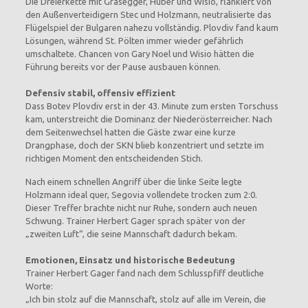
Die Dreierkette mit Grasegger, Huber und Wisio, flankiert von
den Außenverteidigern Stec und Holzmann, neutralisierte das
Flügelspiel der Bulgaren nahezu vollständig. Plovdiv fand kaum
Lösungen, während St. Pölten immer wieder gefährlich
umschaltete. Chancen von Gary Noel und Wisio hätten die
Führung bereits vor der Pause ausbauen können.
Defensiv stabil, offensiv effizient
Dass Botev Plovdiv erst in der 43. Minute zum ersten Torschuss
kam, unterstreicht die Dominanz der Niederösterreicher. Nach
dem Seitenwechsel hatten die Gäste zwar eine kurze
Drangphase, doch der SKN blieb konzentriert und setzte im
richtigen Moment den entscheidenden Stich.
Nach einem schnellen Angriff über die linke Seite legte
Holzmann ideal quer, Segovia vollendete trocken zum 2:0.
Dieser Treffer brachte nicht nur Ruhe, sondern auch neuen
Schwung. Trainer Herbert Gager sprach später von der
„zweiten Luft“, die seine Mannschaft dadurch bekam.
Emotionen, Einsatz und historische Bedeutung
Trainer Herbert Gager fand nach dem Schlusspfiff deutliche
Worte:
„Ich bin stolz auf die Mannschaft, stolz auf alle im Verein, die